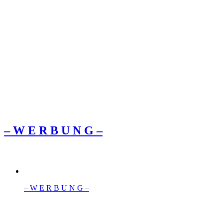
– W Ε R Β U Ν G –
– W Ε R Β U Ν G –