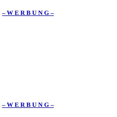
– W Ε R Β U Ν G –
– W Ε R Β U Ν G –