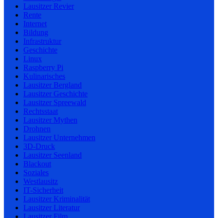
Lausitzer Revier
Rente
Internet
Bildung
Infrastruktur
Geschichte
Linux
Raspberry Pi
Kulinarisches
Lausitzer Bergland
Lausitzer Geschichte
Lausitzer Spreewald
Rechtsstaat
Lausitzer Mythen
Drohnen
Lausitzer Unternehmen
3D-Druck
Lausitzer Seenland
Blackout
Soziales
Westlausitz
IT-Sicherheit
Lausitzer Kriminalität
Lausitzer Literatur
Lausitzer Film