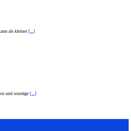
ann als kleiner
[...]
eos und sonstige
[...]