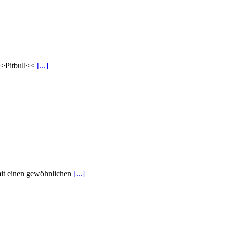
>>Pitbull<<
[...]
 mit einen gewöhnlichen
[...]