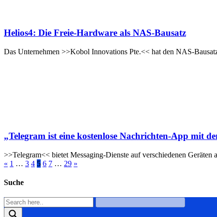
Helios4: Die Freie-Hardware als NAS-Bausatz
Das Unternehmen >>Kobol Innovations Pte.<< hat den NAS-Bausatz de
„Telegram ist eine kostenlose Nachrichten-App mit d
>>Telegram<< bietet Messaging-Dienste auf verschiedenen Geräten a
«
1
…
3
4
5
6
7
…
29
»
Suche