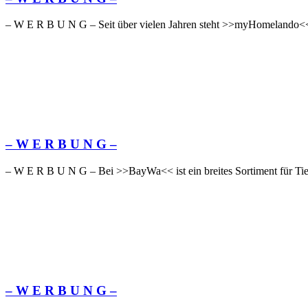
– W Ε R Β U Ν G – Seit über vielen Jahren steht >>myHomelando<< 
– W Ε R Β U Ν G –
– W Ε R Β U Ν G – Bei >>BayWa<< ist ein breites Sortiment für Tier
– W Ε R Β U Ν G –