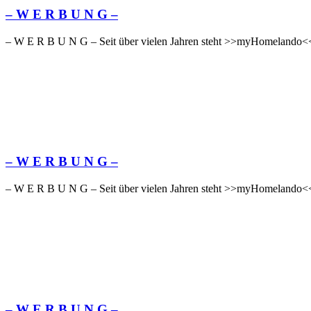
– W Ε R Β U Ν G –
– W Ε R Β U Ν G – Seit über vielen Jahren steht >>myHomelando<< 
– W Ε R Β U Ν G –
– W Ε R Β U Ν G – Seit über vielen Jahren steht >>myHomelando<< 
– W Ε R Β U Ν G –