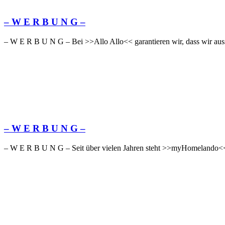
– W Ε R Β U Ν G –
– W Ε R Β U Ν G – Bei >>Allo Allo<< garantieren wir, dass wir auss
– W Ε R Β U Ν G –
– W Ε R Β U Ν G – Seit über vielen Jahren steht >>myHomelando<< 