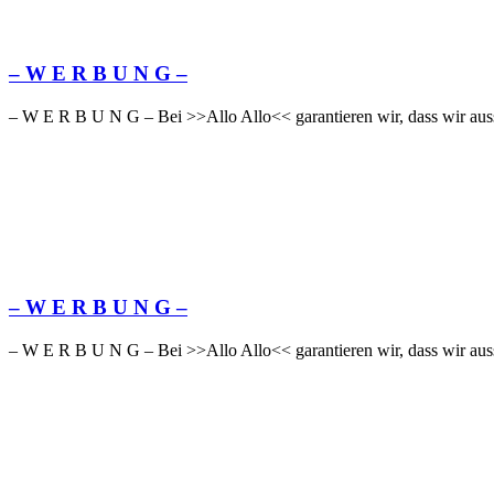
– W Ε R Β U Ν G –
– W Ε R Β U Ν G – Bei >>Allo Allo<< garantieren wir, dass wir auss
– W Ε R Β U Ν G –
– W Ε R Β U Ν G – Bei >>Allo Allo<< garantieren wir, dass wir auss