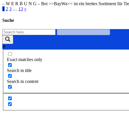
– W Ε R Β U Ν G – Bei >>BayWa<< ist ein breites Sortiment für Tier
1
2
3
…
13
»
Suche
Exact matches only
Search in title
Search in content