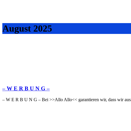
August 2025
– W Ε R Β U Ν G –
– W Ε R Β U Ν G – Bei >>Allo Allo<< garantieren wir, dass wir auss