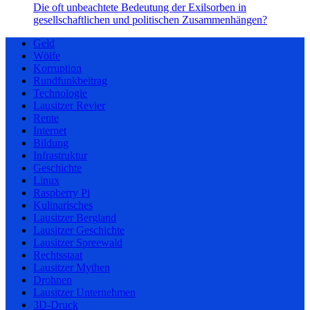
Die oft unbeachtete Bedeutung der Exilsorben in
gesellschaftlichen und politischen Zusammenhängen?
Geld
Wölfe
Korruption
Rundfunkbeitrag
Technologie
Lausitzer Revier
Rente
Internet
Bildung
Infrastruktur
Geschichte
Linux
Raspberry Pi
Kulinarisches
Lausitzer Bergland
Lausitzer Geschichte
Lausitzer Spreewald
Rechtsstaat
Lausitzer Mythen
Drohnen
Lausitzer Unternehmen
3D-Druck