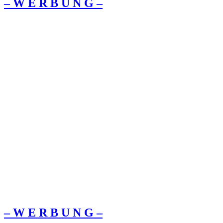
– W Ε R Β U Ν G –
– W Ε R Β U Ν G –