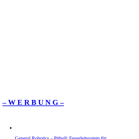
– W Ε R Β U Ν G –
General Robotics – Pitbull: Feuerleitsystem für