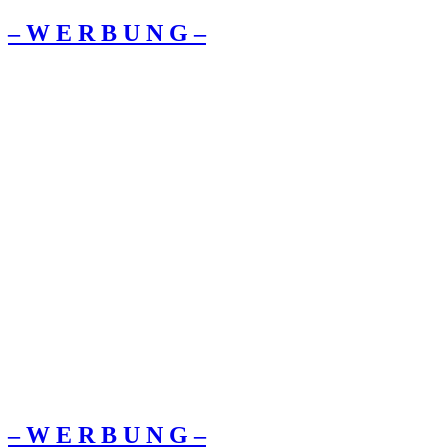
– W Ε R Β U Ν G –
– W Ε R Β U Ν G –