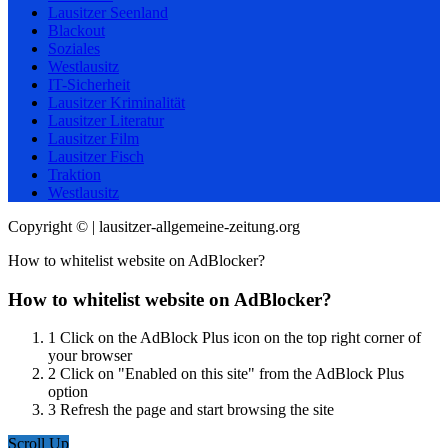
Lausitzer Seenland
Blackout
Soziales
Westlausitz
IT-Sicherheit
Lausitzer Kriminalität
Lausitzer Literatur
Lausitzer Film
Lausitzer Fisch
Traktion
Westlausitz
Copyright © | lausitzer-allgemeine-zeitung.org
How to whitelist website on AdBlocker?
How to whitelist website on AdBlocker?
1
Click on the AdBlock Plus icon on the top right corner of
your browser
2
Click on "Enabled on this site" from the AdBlock Plus
option
3
Refresh the page and start browsing the site
Scroll Up