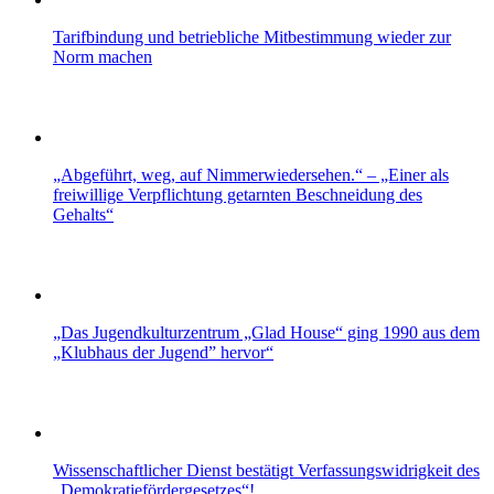
Tarifbindung und betriebliche Mitbestimmung wieder zur
Norm machen
„Abgeführt, weg, auf Nimmerwiedersehen.“ – „Einer als
freiwillige Verpflichtung getarnten Beschneidung des
Gehalts“
„Das Jugendkulturzentrum „Glad House“ ging 1990 aus dem
„Klubhaus der Jugend” hervor“
Wissenschaftlicher Dienst bestätigt Verfassungswidrigkeit des
„Demokratiefördergesetzes“!