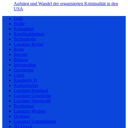
Aufstieg und Wandel der organisierten Kriminalität in den
USA
Geld
Wölfe
Korruption
Rundfunkbeitrag
Technologie
Lausitzer Revier
Rente
Internet
Bildung
Infrastruktur
Geschichte
Linux
Raspberry Pi
Kulinarisches
Lausitzer Bergland
Lausitzer Geschichte
Lausitzer Spreewald
Rechtsstaat
Lausitzer Mythen
Drohnen
Lausitzer Unternehmen
3D-Druck