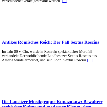
verschiedene Geräte gestreamt werden.
[...]
Antikes Römisches Reich: Der Fall Sextus Roscius
Im Jahr 80 v. Chr. wurde in Rom ein spektakulärer Mordfall
verhandelt: Der wohlhabende Landbesitzer Sextus Roscius aus
Ameria wurde ermordet, und sein Sohn, Sextus Roscius
[...]
Die Lausitzer Musikgruppe Kupazukow: Bewahrer
sorbischer Kultur und moderner Klangwelten