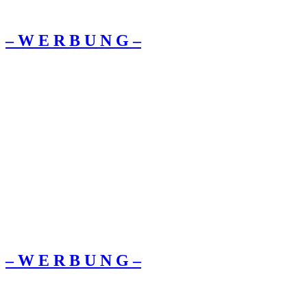
– W Ε R Β U Ν G –
– W Ε R Β U Ν G –