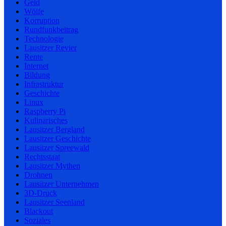
Geld
Wölfe
Korruption
Rundfunkbeitrag
Technologie
Lausitzer Revier
Rente
Internet
Bildung
Infrastruktur
Geschichte
Linux
Raspberry Pi
Kulinarisches
Lausitzer Bergland
Lausitzer Geschichte
Lausitzer Spreewald
Rechtsstaat
Lausitzer Mythen
Drohnen
Lausitzer Unternehmen
3D-Druck
Lausitzer Seenland
Blackout
Soziales