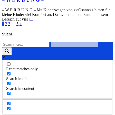
– W Ε R Β U Ν G –
– W Ε R Β U Ν G – Mit Kinderwagen von >>Osann<< bieten für
kleine Kinder viel Komfort an. Das Unternehmen kann in diesem
Bereich auf viel
[...]
1
2
3
…
5
»
Suche
Exact matches only
Search in title
Search in content