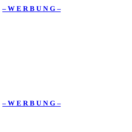
– W Ε R Β U Ν G –
– W Ε R Β U Ν G –