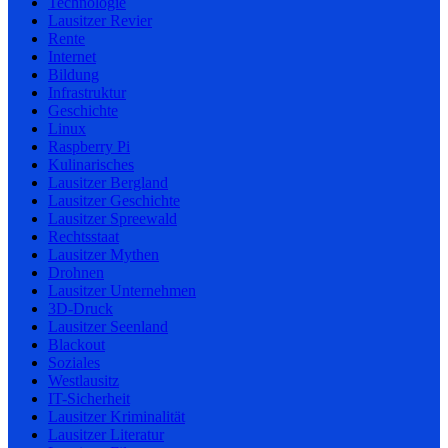
Technologie
Lausitzer Revier
Rente
Internet
Bildung
Infrastruktur
Geschichte
Linux
Raspberry Pi
Kulinarisches
Lausitzer Bergland
Lausitzer Geschichte
Lausitzer Spreewald
Rechtsstaat
Lausitzer Mythen
Drohnen
Lausitzer Unternehmen
3D-Druck
Lausitzer Seenland
Blackout
Soziales
Westlausitz
IT-Sicherheit
Lausitzer Kriminalität
Lausitzer Literatur