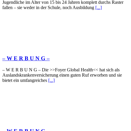
Jugendliche im Alter von 15 bis 24 Jahren komplett durchs Raster
fallen – sie weder in der Schule, noch Ausbildung
[...]
– W Ε R Β U Ν G –
– W Ε R Β U Ν G – Die >>Foyer Global Health<< hat sich als
Auslandskrankenversicherung einen guten Ruf erworben und sie
bietet ein umfangreiches
[...]