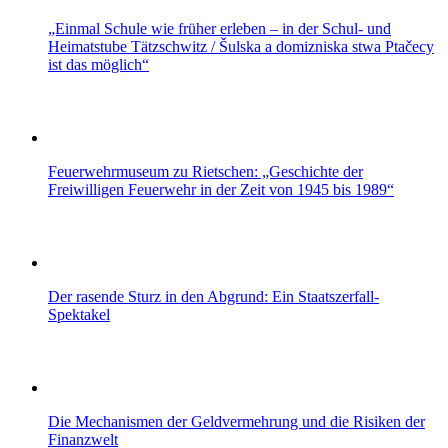
„Einmal Schule wie früher erleben – in der Schul- und
Heimatstube Tätzschwitz / Šulska a domizniska stwa Ptačecy
ist das möglich“
Feuerwehrmuseum zu Rietschen: „Geschichte der
Freiwilligen Feuerwehr in der Zeit von 1945 bis 1989“
Der rasende Sturz in den Abgrund: Ein Staatszerfall-
Spektakel
Die Mechanismen der Geldvermehrung und die Risiken der
Finanzwelt