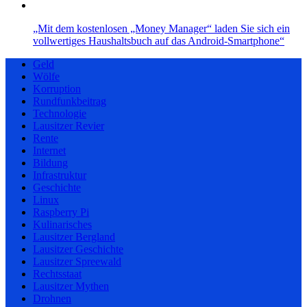
„Mit dem kostenlosen „Money Manager“ laden Sie sich ein
vollwertiges Haushaltsbuch auf das Android-Smartphone“
Geld
Wölfe
Korruption
Rundfunkbeitrag
Technologie
Lausitzer Revier
Rente
Internet
Bildung
Infrastruktur
Geschichte
Linux
Raspberry Pi
Kulinarisches
Lausitzer Bergland
Lausitzer Geschichte
Lausitzer Spreewald
Rechtsstaat
Lausitzer Mythen
Drohnen