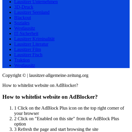
Lausitzer Unternehmen
3D-Druck
Lausitzer Seenland
Blackout
Soziales
Westlausitz
IT-Sicherheit
Lausitzer Kriminalität
Lausitzer Literatur
Lausitzer Film
Lausitzer Fisch
Traktion
Westlausitz
Copyright © | lausitzer-allgemeine-zeitung.org
How to whitelist website on AdBlocker?
How to whitelist website on AdBlocker?
1
Click on the AdBlock Plus icon on the top right corner of
your browser
2
Click on "Enabled on this site" from the AdBlock Plus
option
3
Refresh the page and start browsing the site