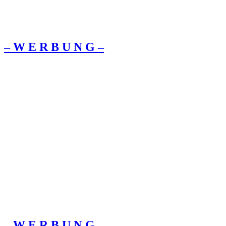
– W Ε R Β U Ν G –
– W Ε R Β U Ν G –