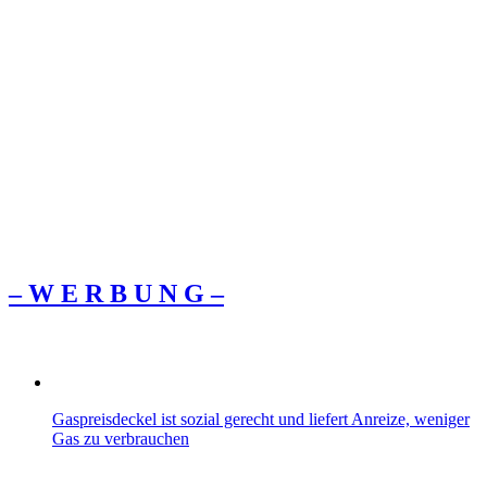
– W Ε R Β U Ν G –
Gaspreisdeckel ist sozial gerecht und liefert Anreize, weniger
Gas zu verbrauchen