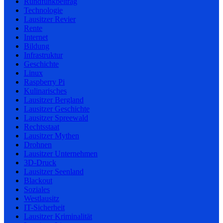
Rundfunkbeitrag
Technologie
Lausitzer Revier
Rente
Internet
Bildung
Infrastruktur
Geschichte
Linux
Raspberry Pi
Kulinarisches
Lausitzer Bergland
Lausitzer Geschichte
Lausitzer Spreewald
Rechtsstaat
Lausitzer Mythen
Drohnen
Lausitzer Unternehmen
3D-Druck
Lausitzer Seenland
Blackout
Soziales
Westlausitz
IT-Sicherheit
Lausitzer Kriminalität