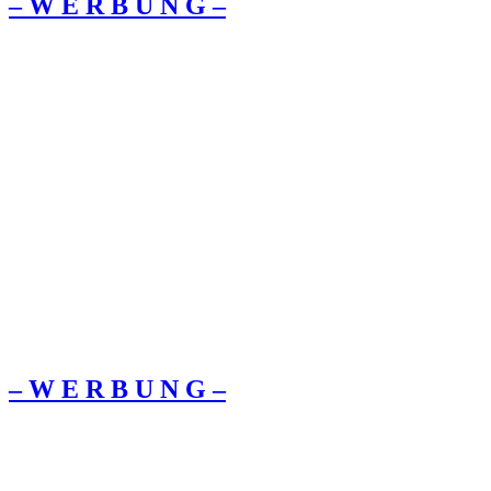
– W Ε R Β U Ν G –
– W Ε R Β U Ν G –