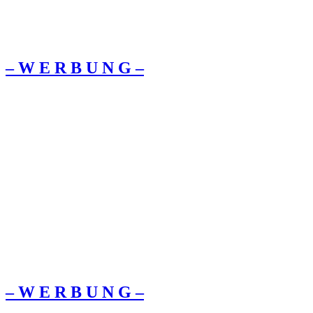
– W Ε R Β U Ν G –
– W Ε R Β U Ν G –