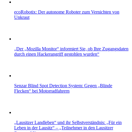
ecoRobotix: Der autonome Roboter zum Vernichten von
Unkraut
„Der „Mozilla Monitor“ informiert Sie, ob Ihre Zugangsdaten
durch einen Hackerangriff gestohlen wurden“
Senzar Blind Spot Detection System: Gegen „Blinde
Flecken“ bei Motorradfahrern
„Lausitzer Landleben“ und ihr Selbstverständnis: „Für ein
Leben in der Lausitz“ – „Teilnehmer in den Lausitzer