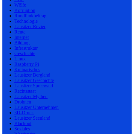
Wölfe
Korruption
Rundfunkbeitrag
Technologie
Lausitzer Revier
Rente
Internet
Bildung
Infrastruktur
Geschichte
Linux
Raspberry Pi
Kulinarisches
Lausitzer Bergland
Lausitzer Geschichte
Lausitzer Spreewald
Rechtsstaat
Lausitzer Mythen
Drohnen
Lausitzer Unternehmen
3D-Druck
Lausitzer Seenland
Blackout
Soziales