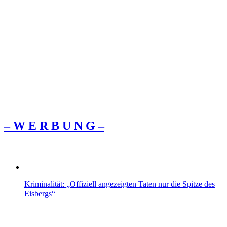
– W Ε R Β U Ν G –
Kriminalität: „Offiziell angezeigten Taten nur die Spitze des
Eisbergs“