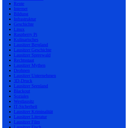
Rente
Internet
Bildung
Infrastruktur
Geschichte
Linux
Raspberry Pi
Kulinarisches
Lausitzer Bergland
Lausitzer Geschichte
Lausitzer Spreewald
Rechtsstaat
Lausitzer Mythen
Drohnen
Lausitzer Unternehmen
3D-Druck
Lausitzer Seenland
Blackout
Soziales
Westlausitz
IT-Sicherheit
Lausitzer Kriminalität
Lausitzer Literatur
Lausitzer Film
Lausitzer Fisch