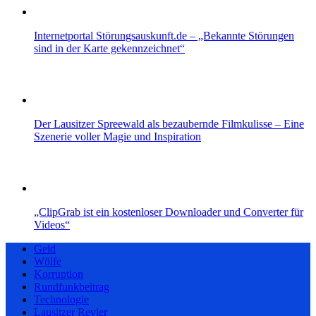
Internetportal Störungsauskunft.de – „Bekannte Störungen
sind in der Karte gekennzeichnet“
Der Lausitzer Spreewald als bezaubernde Filmkulisse – Eine
Szenerie voller Magie und Inspiration
„ClipGrab ist ein kostenloser Downloader und Converter für
Videos“
Geld
Wölfe
Korruption
Rundfunkbeitrag
Technologie
Lausitzer Revier