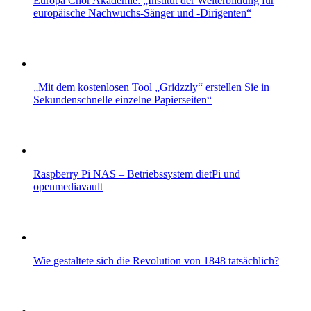
Europa Chor Akademie: „Institut der Weiterbildung für
europäische Nachwuchs-Sänger und -Dirigenten“
„Mit dem kostenlosen Tool „Gridzzly“ erstellen Sie in
Sekundenschnelle einzelne Papierseiten“
Raspberry Pi NAS – Betriebssystem dietPi und
openmediavault
Wie gestaltete sich die Revolution von 1848 tatsächlich?