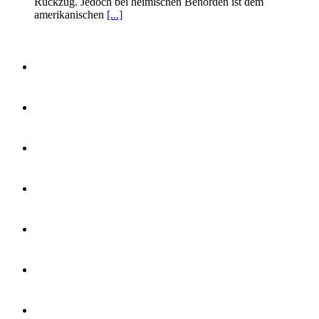
Rückzug. Jedoch bei heimischen Behörden ist dem
amerikanischen
[...]