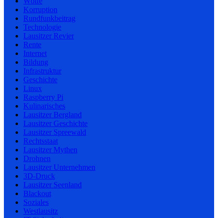
Wölfe
Korruption
Rundfunkbeitrag
Technologie
Lausitzer Revier
Rente
Internet
Bildung
Infrastruktur
Geschichte
Linux
Raspberry Pi
Kulinarisches
Lausitzer Bergland
Lausitzer Geschichte
Lausitzer Spreewald
Rechtsstaat
Lausitzer Mythen
Drohnen
Lausitzer Unternehmen
3D-Druck
Lausitzer Seenland
Blackout
Soziales
Westlausitz