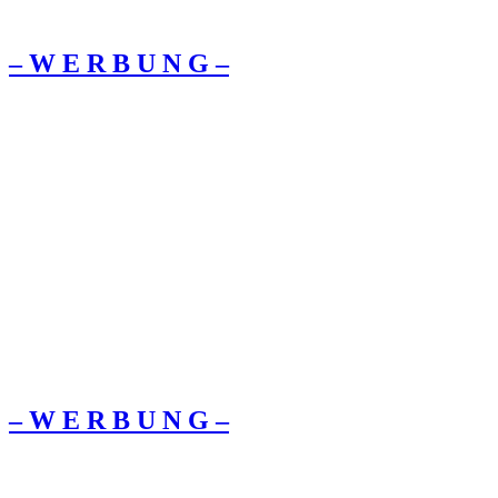
– W Ε R Β U Ν G –
– W Ε R Β U Ν G –