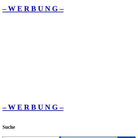
– W Ε R Β U Ν G –
– W Ε R Β U Ν G –
Suche