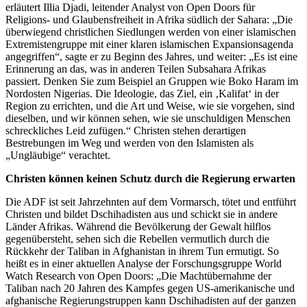
erläutert Illia Djadi, leitender Analyst von Open Doors für
Religions- und Glaubensfreiheit in Afrika südlich der Sahara: „Die
überwiegend christlichen Siedlungen werden von einer islamischen
Extremistengruppe mit einer klaren islamischen Expansionsagenda
angegriffen“, sagte er zu Beginn des Jahres, und weiter: „Es ist eine
Erinnerung an das, was in anderen Teilen Subsahara Afrikas
passiert. Denken Sie zum Beispiel an Gruppen wie Boko Haram im
Nordosten Nigerias. Die Ideologie, das Ziel, ein ‚Kalifat‘ in der
Region zu errichten, und die Art und Weise, wie sie vorgehen, sind
dieselben, und wir können sehen, wie sie unschuldigen Menschen
schreckliches Leid zufügen.“ Christen stehen derartigen
Bestrebungen im Weg und werden von den Islamisten als
„Ungläubige“ verachtet.
Christen können keinen Schutz durch die Regierung erwarten
Die ADF ist seit Jahrzehnten auf dem Vormarsch, tötet und entführt
Christen und bildet Dschihadisten aus und schickt sie in andere
Länder Afrikas. Während die Bevölkerung der Gewalt hilflos
gegenübersteht, sehen sich die Rebellen vermutlich durch die
Rückkehr der Taliban in Afghanistan in ihrem Tun ermutigt. So
heißt es in einer aktuellen Analyse der Forschungsgruppe World
Watch Research von Open Doors: „Die Machtübernahme der
Taliban nach 20 Jahren des Kampfes gegen US-amerikanische und
afghanische Regierungstruppen kann Dschihadisten auf der ganzen