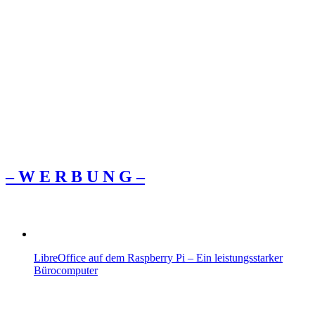
– W Ε R Β U Ν G –
LibreOffice auf dem Raspberry Pi – Ein leistungsstarker
Bürocomputer