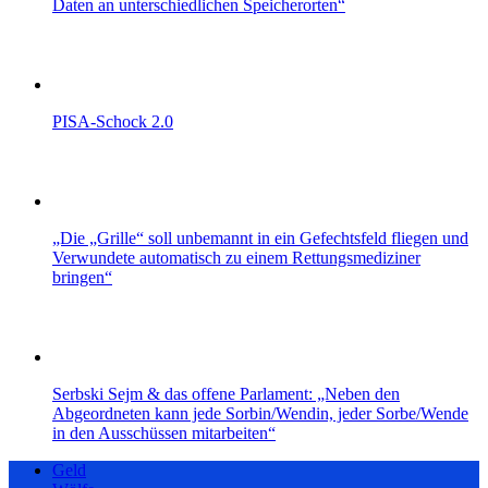
Daten an unterschiedlichen Speicherorten“
PISA-Schock 2.0
„Die „Grille“ soll unbemannt in ein Gefechtsfeld fliegen und
Verwundete automatisch zu einem Rettungsmediziner
bringen“
Serbski Sejm & das offene Parlament: „Neben den
Abgeordneten kann jede Sorbin/Wendin, jeder Sorbe/Wende
in den Ausschüssen mitarbeiten“
Geld