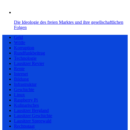
Die Ideologie des freien Marktes und ihre gesellschaftlichen
Folgen
Geld
Wölfe
Korruption
Rundfunkbeitrag
Technologie
Lausitzer Revier
Rente
Internet
Bildung
Infrastruktur
Geschichte
Linux
Raspberry Pi
Kulinarisches
Lausitzer Bergland
Lausitzer Geschichte
Lausitzer Spreewald
Rechtsstaat