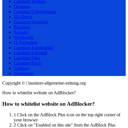
Lausitzer Mythen
Drohnen
Lausitzer Unternehmen
3D-Druck
Lausitzer Seenland
Blackout
Soziales
Westlausitz
IT-Sicherheit
Lausitzer Kriminalität
Lausitzer Literatur
Lausitzer Film
Lausitzer Fisch
Traktion
Westlausitz
Copyright © | lausitzer-allgemeine-zeitung.org
How to whitelist website on AdBlocker?
How to whitelist website on AdBlocker?
1
Click on the AdBlock Plus icon on the top right corner of
your browser
2
Click on "Enabled on this site" from the AdBlock Plus