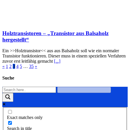
Holztransistoren – „Transistor aus Balsaholz
hergestellt“
Ein >>Holztransistor<< aus aus Balsaholz soll wie ein normaler
Transistor funktionieren. Dieser muss in einem speziellen Verfahren
zuvor erst leitfähig gemacht
[...]
«
1
2
3
4
5
…
35
»
Suche
Exact matches only
Search in title