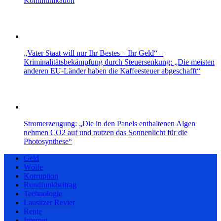
Kommunikation
„Vater Staat will nur Ihr Bestes – Ihr Geld“ –
Kriminalitätsbekämpfung durch Steuersenkung: „Die meisten
anderen EU-Länder haben die Kaffeesteuer abgeschafft“
Stromerzeugung: „Die in den Panels enthaltenen Algen
nehmen CO2 auf und nutzen das Sonnenlicht für die
Photosynthese“
Geld
Wölfe
Korruption
Rundfunkbeitrag
Technologie
Lausitzer Revier
Rente
Internet