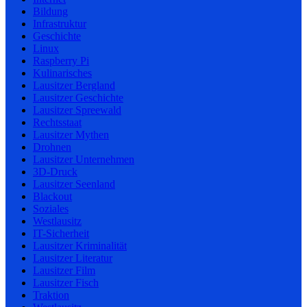
Bildung
Infrastruktur
Geschichte
Linux
Raspberry Pi
Kulinarisches
Lausitzer Bergland
Lausitzer Geschichte
Lausitzer Spreewald
Rechtsstaat
Lausitzer Mythen
Drohnen
Lausitzer Unternehmen
3D-Druck
Lausitzer Seenland
Blackout
Soziales
Westlausitz
IT-Sicherheit
Lausitzer Kriminalität
Lausitzer Literatur
Lausitzer Film
Lausitzer Fisch
Traktion