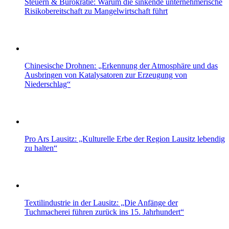
Steuern & Bürokratie: Warum die sinkende unternehmerische
Risikobereitschaft zu Mangelwirtschaft führt
Chinesische Drohnen: „Erkennung der Atmosphäre und das
Ausbringen von Katalysatoren zur Erzeugung von
Niederschlag“
Pro Ars Lausitz: „Kulturelle Erbe der Region Lausitz lebendig
zu halten“
Textilindustrie in der Lausitz: „Die Anfänge der
Tuchmacherei führen zurück ins 15. Jahrhundert“