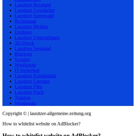
Lausitzer Bergland
Lausitzer Geschichte
Lausitzer Spreewald
Rechtsstaat
Lausitzer Mythen
Drohnen
Lausitzer Unternehmen
3D-Druck
Lausitzer Seenland
Blackout
Soziales
Westlausitz
IT-Sicherheit
Lausitzer Kriminalität
Lausitzer Literatur
Lausitzer Film
Lausitzer Fisch
Traktion
Westlausitz
Copyright © | lausitzer-allgemeine-zeitung.org
How to whitelist website on AdBlocker?
How to whitelist website on AdBlocker?