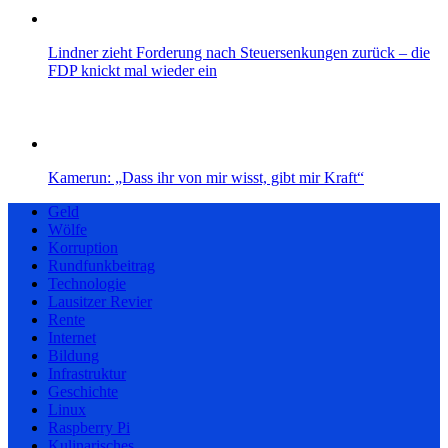
Lindner zieht Forderung nach Steuersenkungen zurück – die
FDP knickt mal wieder ein
Kamerun: „Dass ihr von mir wisst, gibt mir Kraft“
Geld
Wölfe
Korruption
Rundfunkbeitrag
Technologie
Lausitzer Revier
Rente
Internet
Bildung
Infrastruktur
Geschichte
Linux
Raspberry Pi
Kulinarisches