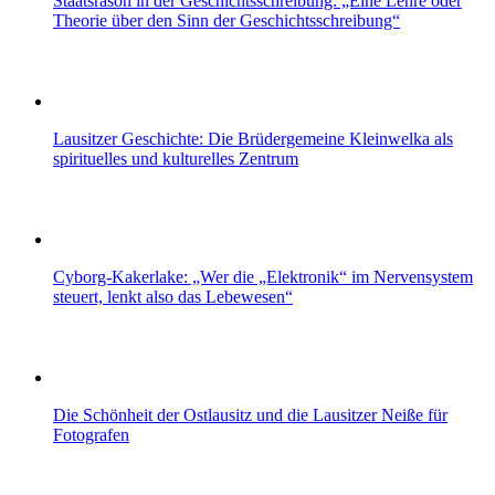
Staatsräson in der Geschichtsschreibung: „Eine Lehre oder
Theorie über den Sinn der Geschichtsschreibung“
Lausitzer Geschichte: Die Brüdergemeine Kleinwelka als
spirituelles und kulturelles Zentrum
Cyborg-Kakerlake: „Wer die „Elektronik“ im Nervensystem
steuert, lenkt also das Lebewesen“
Die Schönheit der Ostlausitz und die Lausitzer Neiße für
Fotografen