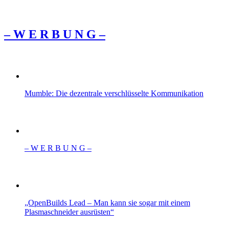
– W Ε R Β U Ν G –
Mumble: Die dezentrale verschlüsselte Kommunikation
– W Ε R Β U Ν G –
„OpenBuilds Lead – Man kann sie sogar mit einem
Plasmaschneider ausrüsten“