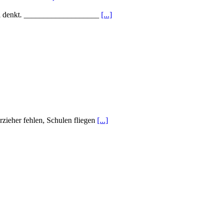
abei denkt. ___________________
[...]
rzieher fehlen, Schulen fliegen
[...]