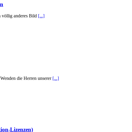
en
n völlig anderes Bild
[...]
ie Wenden die Herren unserer
[...]
tion-Lizenzen)