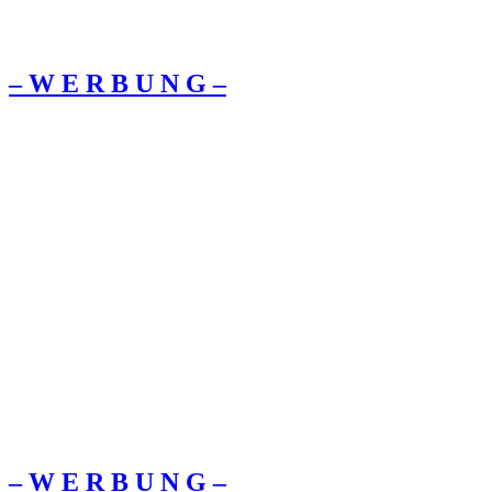
– W Ε R Β U Ν G –
– W Ε R Β U Ν G –