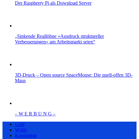
Der Raspberry Pi als Download Server
„Sinkende Reallöhne »Ausdruck struktureller
Verbesserungen« am Arbeitsmarkt seien“
3D-Druck – Open source SpaceMouse: Die quell-offen 3D-
Maus
– W Ε R Β U Ν G –
Geld
Wölfe
Korruption