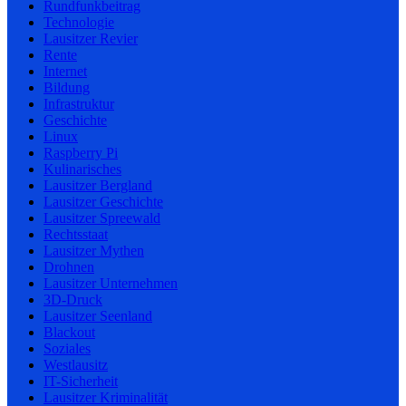
Rundfunkbeitrag
Technologie
Lausitzer Revier
Rente
Internet
Bildung
Infrastruktur
Geschichte
Linux
Raspberry Pi
Kulinarisches
Lausitzer Bergland
Lausitzer Geschichte
Lausitzer Spreewald
Rechtsstaat
Lausitzer Mythen
Drohnen
Lausitzer Unternehmen
3D-Druck
Lausitzer Seenland
Blackout
Soziales
Westlausitz
IT-Sicherheit
Lausitzer Kriminalität