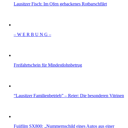
Lausitzer Fisch: Im Ofen gebackenes Rotbarschfilet
– W Ε R Β U Ν G –
Freifahrtschein für Mindestlohnbetrug
“Lausitzer Familienbetrieb” – Reier: Die besonderen Vitrinen
Fujifilm SX800: „Nummernschild eines Autos aus einer