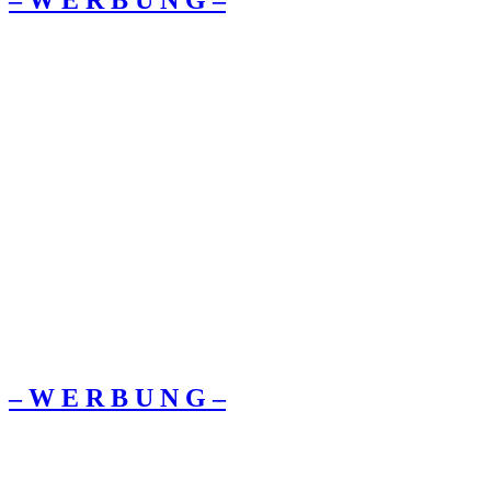
– W Ε R Β U Ν G –
– W Ε R Β U Ν G –