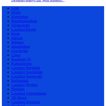
Designer-Babys zur Welt bringen?“
Geld
Wölfe
Korruption
Rundfunkbeitrag
Technologie
Lausitzer Revier
Rente
Internet
Bildung
Infrastruktur
Geschichte
Linux
Raspberry Pi
Kulinarisches
Lausitzer Bergland
Lausitzer Geschichte
Lausitzer Spreewald
Rechtsstaat
Lausitzer Mythen
Drohnen
Lausitzer Unternehmen
3D-Druck
Lausitzer Seenland