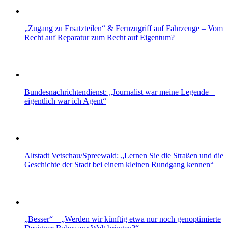
„Zugang zu Ersatzteilen“ & Fernzugriff auf Fahrzeuge – Vom
Recht auf Reparatur zum Recht auf Eigentum?
Bundesnachrichtendienst: „Journalist war meine Legende –
eigentlich war ich Agent“
Altstadt Vetschau/Spreewald: „Lernen Sie die Straßen und die
Geschichte der Stadt bei einem kleinen Rundgang kennen“
„Besser“ – „Werden wir künftig etwa nur noch genoptimierte