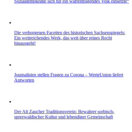
Sozialdemokratie sich für ein waffentragendes Volk einsetzte“
Die verborgenen Facetten des historischen Sachsenspiegels:
Ein weitreichendes Werk, das weit über reines Recht
hinausgeht!
Journalisten stellen Fragen zu Corona – WerteUnion liefert
Antworten
Der Alt Zaucher Traditionsverein: Bewahrer sorbisch-
spreewaldischer Kultur und lebendiger Gemeinschaft