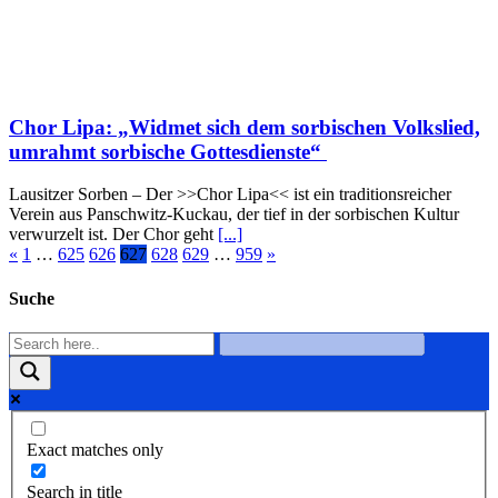
Chor Lipa: „Widmet sich dem sorbischen Volkslied,
umrahmt sorbische Gottesdienste“
Lausitzer Sorben – Der >>Chor Lipa<< ist ein traditionsreicher
Verein aus Panschwitz-Kuckau, der tief in der sorbischen Kultur
verwurzelt ist. Der Chor geht
[...]
«
1
…
625
626
627
628
629
…
959
»
Suche
Exact matches only
Search in title