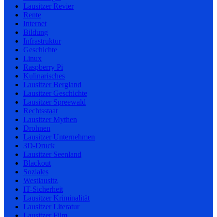
Lausitzer Revier
Rente
Internet
Bildung
Infrastruktur
Geschichte
Linux
Raspberry Pi
Kulinarisches
Lausitzer Bergland
Lausitzer Geschichte
Lausitzer Spreewald
Rechtsstaat
Lausitzer Mythen
Drohnen
Lausitzer Unternehmen
3D-Druck
Lausitzer Seenland
Blackout
Soziales
Westlausitz
IT-Sicherheit
Lausitzer Kriminalität
Lausitzer Literatur
Lausitzer Film