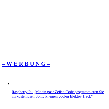
– W Ε R Β U Ν G –
Raspberry Pi: „Mit ein paar Zeilen Code programmieren Sie
im kostenlosen Sonic Pi einen coolen Elektro-Track“