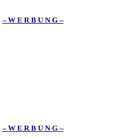
– W Ε R Β U Ν G –
– W Ε R Β U Ν G –