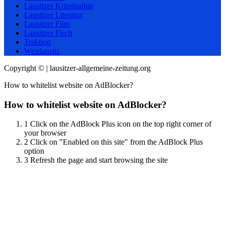
Lausitzer Kriminalität
Lausitzer Literatur
Lausitzer Film
Lausitzer Fisch
Traktion
Westlausitz
Copyright © | lausitzer-allgemeine-zeitung.org
How to whitelist website on AdBlocker?
How to whitelist website on AdBlocker?
1
Click on the AdBlock Plus icon on the top right corner of
your browser
2
Click on "Enabled on this site" from the AdBlock Plus
option
3
Refresh the page and start browsing the site
Scroll
Up