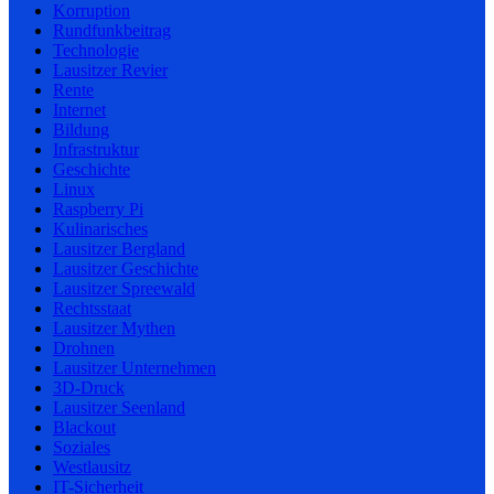
Korruption
Rundfunkbeitrag
Technologie
Lausitzer Revier
Rente
Internet
Bildung
Infrastruktur
Geschichte
Linux
Raspberry Pi
Kulinarisches
Lausitzer Bergland
Lausitzer Geschichte
Lausitzer Spreewald
Rechtsstaat
Lausitzer Mythen
Drohnen
Lausitzer Unternehmen
3D-Druck
Lausitzer Seenland
Blackout
Soziales
Westlausitz
IT-Sicherheit