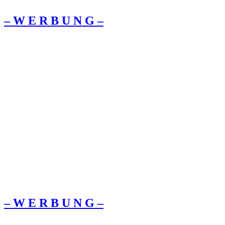
– W Ε R Β U Ν G –
– W Ε R Β U Ν G –