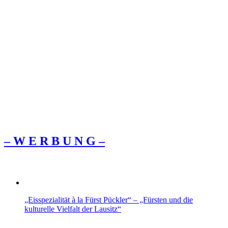
– W Ε R Β U Ν G –
„Eisspezialität à la Fürst Pückler“ – „Fürsten und die
kulturelle Vielfalt der Lausitz“