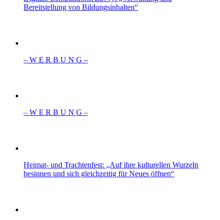
Bereitstellung von Bildungsinhalten“
– W Ε R Β U Ν G –
– W Ε R Β U Ν G –
Heimat- und Trachtenfest: „Auf ihre kulturellen Wurzeln
besinnen und sich gleichzeitig für Neues öffnen“