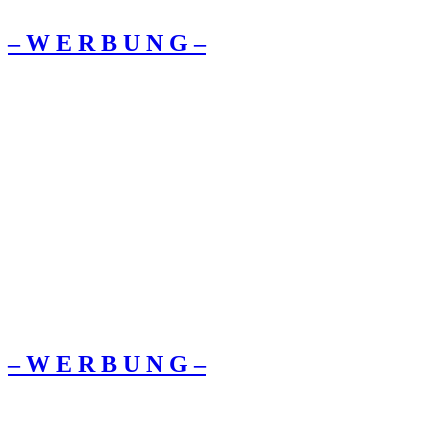
– W Ε R Β U Ν G –
– W Ε R Β U Ν G –