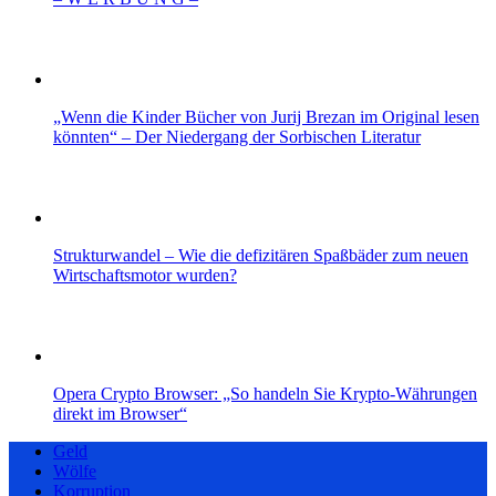
„Wenn die Kinder Bücher von Jurij Brezan im Original lesen
könnten“ – Der Niedergang der Sorbischen Literatur
Strukturwandel – Wie die defizitären Spaßbäder zum neuen
Wirtschaftsmotor wurden?
Opera Crypto Browser: „So handeln Sie Krypto-Währungen
direkt im Browser“
Geld
Wölfe
Korruption