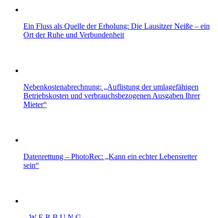
Ein Fluss als Quelle der Erholung: Die Lausitzer Neiße – ein
Ort der Ruhe und Verbundenheit
Nebenkostenabrechnung: „Auflistung der umlagefähigen
Betriebskosten und verbrauchsbezogenen Ausgaben Ihrer
Mieter“
Datenrettung – PhotoRec: „Kann ein echter Lebensretter
sein“
– W Ε R Β U Ν G –