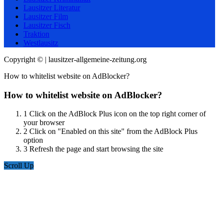
Lausitzer Literatur
Lausitzer Film
Lausitzer Fisch
Traktion
Westlausitz
Copyright © | lausitzer-allgemeine-zeitung.org
How to whitelist website on AdBlocker?
How to whitelist website on AdBlocker?
1
Click on the AdBlock Plus icon on the top right corner of
your browser
2
Click on "Enabled on this site" from the AdBlock Plus
option
3
Refresh the page and start browsing the site
Scroll Up