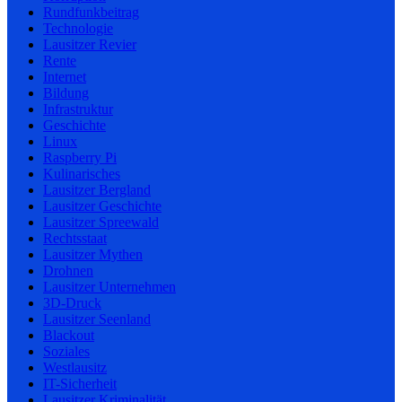
Rundfunkbeitrag
Technologie
Lausitzer Revier
Rente
Internet
Bildung
Infrastruktur
Geschichte
Linux
Raspberry Pi
Kulinarisches
Lausitzer Bergland
Lausitzer Geschichte
Lausitzer Spreewald
Rechtsstaat
Lausitzer Mythen
Drohnen
Lausitzer Unternehmen
3D-Druck
Lausitzer Seenland
Blackout
Soziales
Westlausitz
IT-Sicherheit
Lausitzer Kriminalität