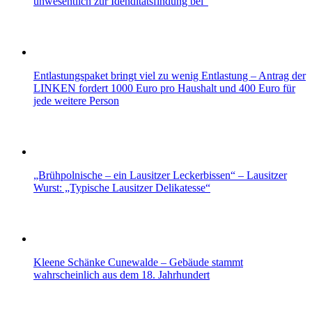
unwesentlich zur Idenditätsfindung bei“
Entlastungspaket bringt viel zu wenig Entlastung – Antrag der
LINKEN fordert 1000 Euro pro Haushalt und 400 Euro für
jede weitere Person
„Brühpolnische – ein Lausitzer Leckerbissen“ – Lausitzer
Wurst: „Typische Lausitzer Delikatesse“
Kleene Schänke Cunewalde – Gebäude stammt
wahrscheinlich aus dem 18. Jahrhundert