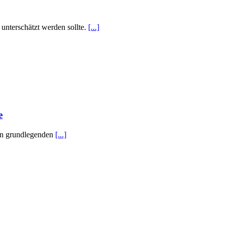
 unterschätzt werden sollte.
[...]
e
 den grundlegenden
[...]