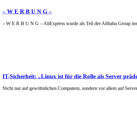
– W Ε R Β U Ν G –
– W Ε R Β U Ν G – AliExpress wurde als Teil der Alibaba Group ins 
IT-Sicherheit: „Linux ist für die Rolle als Server präde
Nicht nur auf gewöhnlichen Computern, sondern vor allem auf Servern