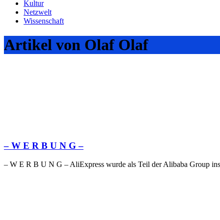
Kultur
Netzwelt
Wissenschaft
Artikel von Olaf Olaf
– W Ε R Β U Ν G –
– W Ε R Β U Ν G – AliExpress wurde als Teil der Alibaba Group ins 