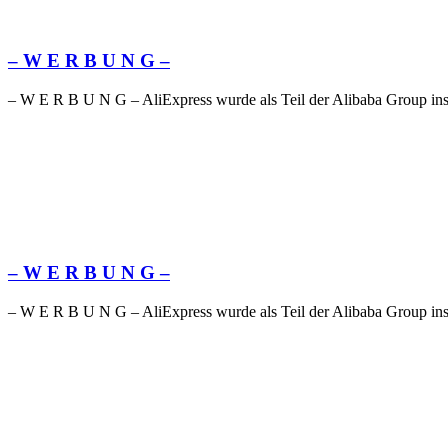
– W Ε R Β U Ν G –
– W Ε R Β U Ν G – AliExpress wurde als Teil der Alibaba Group ins 
– W Ε R Β U Ν G –
– W Ε R Β U Ν G – AliExpress wurde als Teil der Alibaba Group ins 