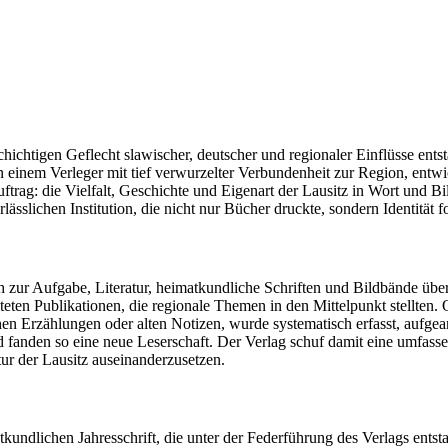
schichtigen Geflecht slawischer, deutscher und regionaler Einflüsse ents
n einem Verleger mit tief verwurzelter Verbundenheit zur Region, entwic
trag: die Vielfalt, Geschichte und Eigenart der Lausitz in Wort und Bil
sslichen Institution, die nicht nur Bücher druckte, sondern Identität f
ch zur Aufgabe, Literatur, heimatkundliche Schriften und Bildbände übe
lteten Publikationen, die regionale Themen in den Mittelpunkt stellten.
en Erzählungen oder alten Notizen, wurde systematisch erfasst, aufgea
fanden so eine neue Leserschaft. Der Verlag schuf damit eine umfassen
ur der Lausitz auseinanderzusetzen.
undlichen Jahresschrift, die unter der Federführung des Verlags entst