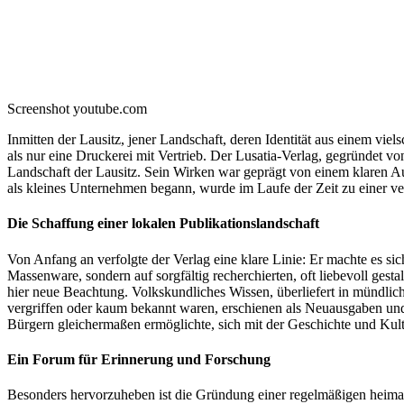
Screenshot youtube.com
Inmitten der Lausitz, jener Landschaft, deren Identität aus einem viel
als nur eine Druckerei mit Vertrieb. Der Lusatia‑Verlag, gegründet vo
Landschaft der Lausitz. Sein Wirken war geprägt von einem klaren Auf
als kleines Unternehmen begann, wurde im Laufe der Zeit zu einer verlä
Die Schaffung einer lokalen Publikationslandschaft
Von Anfang an verfolgte der Verlag eine klare Linie: Er machte es si
Massenware, sondern auf sorgfältig recherchierten, oft liebevoll gesta
hier neue Beachtung. Volkskundliches Wissen, überliefert in mündlich
vergriffen oder kaum bekannt waren, erschienen als Neuausgaben und 
Bürgern gleichermaßen ermöglichte, sich mit der Geschichte und Kult
Ein Forum für Erinnerung und Forschung
Besonders hervorzuheben ist die Gründung einer regelmäßigen heimatk