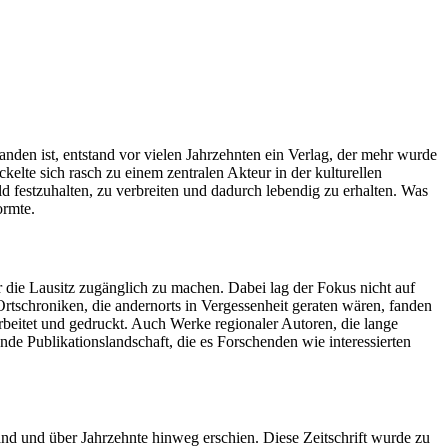
tanden ist, entstand vor vielen Jahrzehnten ein Verlag, der mehr wurde
kelte sich rasch zu einem zentralen Akteur in der kulturellen
d festzuhalten, zu verbreiten und dadurch lebendig zu erhalten. Was
ormte.
r die Lausitz zugänglich zu machen. Dabei lag der Fokus nicht auf
 Ortschroniken, die andernorts in Vergessenheit geraten wären, fanden
rbeitet und gedruckt. Auch Werke regionaler Autoren, die lange
de Publikationslandschaft, die es Forschenden wie interessierten
and und über Jahrzehnte hinweg erschien. Diese Zeitschrift wurde zu