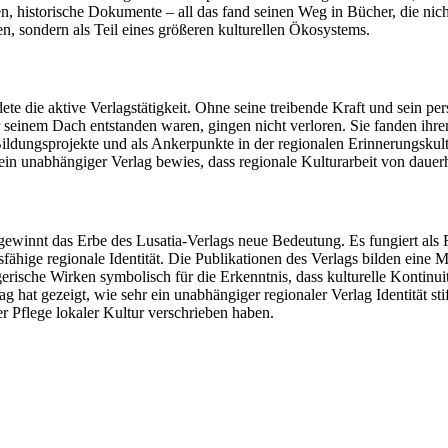
n, historische Dokumente – all das fand seinen Weg in Bücher, die nich
men, sondern als Teil eines größeren kulturellen Ökosystems.
te die aktive Verlagstätigkeit. Ohne seine treibende Kraft und sein pe
er seinem Dach entstanden waren, gingen nicht verloren. Sie fanden i
Bildungsprojekte und als Ankerpunkte in der regionalen Erinnerungskultu
 ein unabhängiger Verlag bewies, dass regionale Kulturarbeit von dauer
en, gewinnt das Erbe des Lusatia‑Verlags neue Bedeutung. Es fungiert al
ähige regionale Identität. Die Publikationen des Verlags bilden eine M
egerische Wirken symbolisch für die Erkenntnis, dass kulturelle Kontinui
lag hat gezeigt, wie sehr ein unabhängiger regionaler Verlag Identität 
er Pflege lokaler Kultur verschrieben haben.