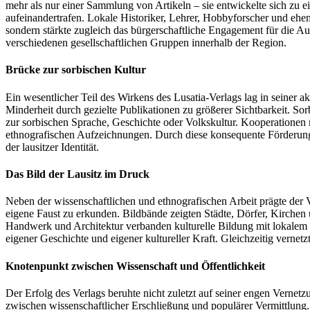
mehr als nur einer Sammlung von Artikeln – sie entwickelte sich zu e
aufeinandertrafen. Lokale Historiker, Lehrer, Hobbyforscher und ehema
sondern stärkte zugleich das bürgerschaftliche Engagement für die
verschiedenen gesellschaftlichen Gruppen innerhalb der Region.
Brücke zur sorbischen Kultur
Ein wesentlicher Teil des Wirkens des Lusatia‑Verlags lag in seiner ak
Minderheit durch gezielte Publikationen zu größerer Sichtbarkeit. So
zur sorbischen Sprache, Geschichte oder Volkskultur. Kooperationen
ethnografischen Aufzeichnungen. Durch diese konsequente Förderung tr
der lausitzer Identität.
Das Bild der Lausitz im Druck
Neben der wissenschaftlichen und ethnografischen Arbeit prägte der V
eigene Faust zu erkunden. Bildbände zeigten Städte, Dörfer, Kirche
Handwerk und Architektur verbanden kulturelle Bildung mit lokalem S
eigener Geschichte und eigener kultureller Kraft. Gleichzeitig vernetz
Knotenpunkt zwischen Wissenschaft und Öffentlichkeit
Der Erfolg des Verlags beruhte nicht zuletzt auf seiner engen Vern
zwischen wissenschaftlicher Erschließung und populärer Vermittlung.