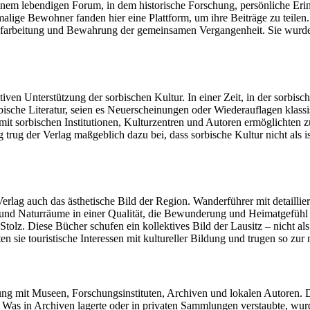
inem lebendigen Forum, in dem historische Forschung, persönliche Erin
lige Bewohner fanden hier eine Plattform, um ihre Beiträge zu teilen. D
 Aufarbeitung und Bewahrung der gemeinsamen Vergangenheit. Sie wur
tiven Unterstützung der sorbischen Kultur. In einer Zeit, in der sorbisc
rbische Literatur, seien es Neuerscheinungen oder Wiederauflagen klass
 mit sorbischen Institutionen, Kulturzentren und Autoren ermöglicht
ug der Verlag maßgeblich dazu bei, dass sorbische Kultur nicht als isol
erlag auch das ästhetische Bild der Region. Wanderführer mit detailli
n und Naturräume in einer Qualität, die Bewunderung und Heimatgefühl
tolz. Diese Bücher schufen ein kollektives Bild der Lausitz – nicht a
ten sie touristische Interessen mit kultureller Bildung und trugen so zu
etzung mit Museen, Forschungsinstituten, Archiven und lokalen Autore
 Was in Archiven lagerte oder in privaten Sammlungen verstaubte, wur