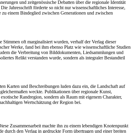
nerungen und zeitgenössische Debatten über die regionale Identität
ie Jahresschrift förderte so nicht nur wissenschaftliches Interesse,
de zu einem Bindeglied zwischen Generationen und zwischen
he Stimmen oft marginalisiert wurden, verhalf der Verlag dieser
ischer Werke, fand bei ihm ebenso Platz wie wissenschaftliche Studien
en zudem die Verbreitung von Bilddokumenten, Liedsammlungen und
iertes Relikt verstanden wurde, sondern als integraler Bestandteil
erten Karten und Beschreibungen luden dazu ein, die Landschaft auf
 gleichermaßen weckte. Publikationen über regionale Kunst,
ls exotische Randregion, sondern als Raum mit eigenem Charakter,
r nachhaltigen Wertschätzung der Region bei.
n. Diese Zusammenarbeit machte ihn zu einem lebendigen Knotenpunkt
de durch den Verlag in gedruckte Form übertragen und einer breiten