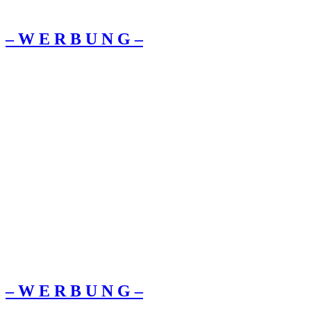
– W Ε R Β U Ν G –
– W Ε R Β U Ν G –