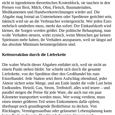
nicht in irgendeinem theoretischen Kostenblock, sie tauchen in den
Preisen von Brot, Milch, Obst, Fleisch, Baumaterialien,
Medikamenten und Handwerkerrechnungen wieder auf. Die
Abgabe mag formal an Unternehmen oder Spediteure gerichtet sein,
faktisch wird sie an die Verbraucher weitergereicht. Wer jeden Euro
mehrfach umdrehen muss, merkt das sofort: Der Einkaufskorb wird
kleiner, die Sorgen werden größer. Die politische Behauptung, man
wolle Verhalten steuern, wirkt zynisch, wenn Menschen gar keinen
Spielraum mehr haben, ihr Verhalten anzupassen, weil sie längst auf
das absolute Minimum heruntergefahren sind.
Kettenreaktion durch die Lieferkette
Die wahre Wucht dieser Abgaben entfaltet sich, weil sie nicht an
einem Punkt stehen bleibt. Sie schiebt sich durch die gesamte
Lieferkette, von der Spedition über den Großhandel bis zum
Einzelhandel. Jede Station setzt ihren Aufschlag obendrauf, jeder
Akteur sichert seine Marge, und am Ende landet die volle Last beim
Endkunden. Heizöl, Gas, Strom, Treibstoff, alles wird teurer – und
parallel steigen die Preise für jede Ware, die auch nur ein paar
Kilometer transportiert werden muss. Wer wenig verdient, muss
einen immer größeren Teil seines Einkommens dafür opfern,
überhaupt noch grundlegende Bedürfnisse zu decken. Von
Rücklagen, Vermögensaufbau oder gelassener Lebensplanung kann