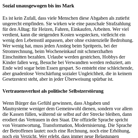
Sozial unausgewogen bis ins Mark
Es ist kein Zufall, dass viele Menschen diese Abgaben als zutiefst
ungerecht empfinden. Sie wirken wie eine pauschale Strafzahlung
für den Alltag: für Heizen, Fahren, Einkaufen, Arbeiten. Wer viel
verdient, kann die steigenden Kosten wegstecken, vielleicht ein
wenig den Lebensstil anpassen, aber ohne existenzielle Bedrohung.
Wer wenig hat, muss jeden Anstieg beim Spritpreis, bei der
Stromrechnung, beim Wocheneinkauf mit schmerzhaften
Einschnitten bezahlen. Urlaube werden gestrichen, Hobbys der
Kinder fallen weg, Besuche bei Verwandten werden reduziert, am
Ende wird sogar beim Essen gespart. So entsteht eine schleichende,
aber gnadenlose Verschärfung sozialer Ungleichheit, die in keinem
Gesetzestext steht, aber in jeder Überweisung spürbar ist.
Vertrauensverlust als politische Selbstzerstörung
Wenn Bürger das Gefühl gewinnen, dass Abgaben und
Mautsysteme weniger dem Gemeinwohl dienen, sondern vor allem
die Kassen füllen, während sie selbst auf der Strecke bleiben, dann
erodiert das Vertrauen in den Staat. Die offizielle Sprache spricht
von Verantwortung, Transformation, Modernisierung. Die Sprache
der Betroffenen lautet: noch eine Rechnung, noch eine Erhöhung,
noch ein Verzicht. Wer erlebt, dass immer neue Belastungen