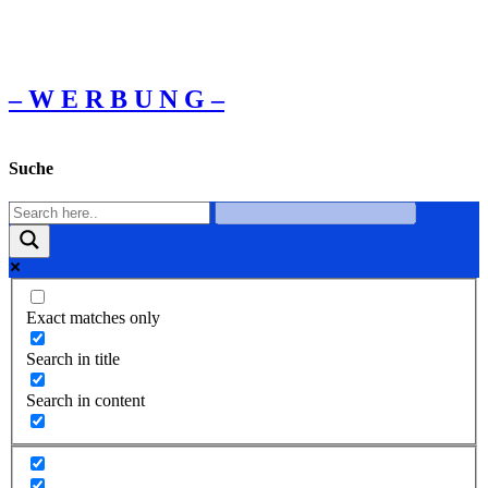
– W Ε R Β U Ν G –
Suche
Exact matches only
Search in title
Search in content