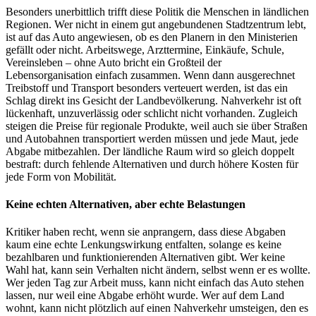
Besonders unerbittlich trifft diese Politik die Menschen in ländlichen
Regionen. Wer nicht in einem gut angebundenen Stadtzentrum lebt,
ist auf das Auto angewiesen, ob es den Planern in den Ministerien
gefällt oder nicht. Arbeitswege, Arzttermine, Einkäufe, Schule,
Vereinsleben – ohne Auto bricht ein Großteil der
Lebensorganisation einfach zusammen. Wenn dann ausgerechnet
Treibstoff und Transport besonders verteuert werden, ist das ein
Schlag direkt ins Gesicht der Landbevölkerung. Nahverkehr ist oft
lückenhaft, unzuverlässig oder schlicht nicht vorhanden. Zugleich
steigen die Preise für regionale Produkte, weil auch sie über Straßen
und Autobahnen transportiert werden müssen und jede Maut, jede
Abgabe mitbezahlen. Der ländliche Raum wird so gleich doppelt
bestraft: durch fehlende Alternativen und durch höhere Kosten für
jede Form von Mobilität.
Keine echten Alternativen, aber echte Belastungen
Kritiker haben recht, wenn sie anprangern, dass diese Abgaben
kaum eine echte Lenkungswirkung entfalten, solange es keine
bezahlbaren und funktionierenden Alternativen gibt. Wer keine
Wahl hat, kann sein Verhalten nicht ändern, selbst wenn er es wollte.
Wer jeden Tag zur Arbeit muss, kann nicht einfach das Auto stehen
lassen, nur weil eine Abgabe erhöht wurde. Wer auf dem Land
wohnt, kann nicht plötzlich auf einen Nahverkehr umsteigen, den es