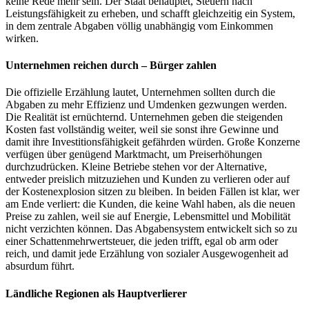
keine Rede mehr sein. Der Staat behauptet, Steuern nach
Leistungsfähigkeit zu erheben, und schafft gleichzeitig ein System,
in dem zentrale Abgaben völlig unabhängig vom Einkommen
wirken.
Unternehmen reichen durch – Bürger zahlen
Die offizielle Erzählung lautet, Unternehmen sollten durch die
Abgaben zu mehr Effizienz und Umdenken gezwungen werden.
Die Realität ist ernüchternd. Unternehmen geben die steigenden
Kosten fast vollständig weiter, weil sie sonst ihre Gewinne und
damit ihre Investitionsfähigkeit gefährden würden. Große Konzerne
verfügen über genügend Marktmacht, um Preiserhöhungen
durchzudrücken. Kleine Betriebe stehen vor der Alternative,
entweder preislich mitzuziehen und Kunden zu verlieren oder auf
der Kostenexplosion sitzen zu bleiben. In beiden Fällen ist klar, wer
am Ende verliert: die Kunden, die keine Wahl haben, als die neuen
Preise zu zahlen, weil sie auf Energie, Lebensmittel und Mobilität
nicht verzichten können. Das Abgabensystem entwickelt sich so zu
einer Schattenmehrwertsteuer, die jeden trifft, egal ob arm oder
reich, und damit jede Erzählung von sozialer Ausgewogenheit ad
absurdum führt.
Ländliche Regionen als Hauptverlierer